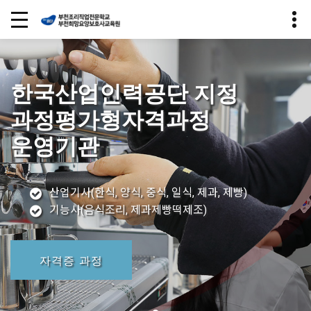
한국산업인력공단 지정
과정평가형자격과정
운영기관
산업기사(한식, 양식, 중식, 일식, 제과, 제빵)
기능사(음식조리, 제과제빵떡제조)
자격증 과정